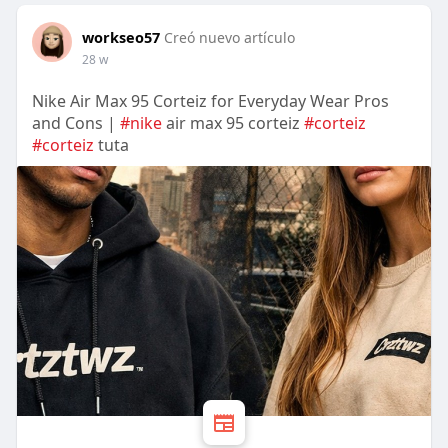
workseo57
Creó nuevo artículo
28 w
Nike Air Max 95 Corteiz for Everyday Wear Pros
and Cons |
#nike
air max 95 corteiz
#corteiz
#corteiz
tuta