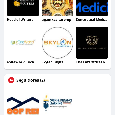
Head of Writers
ujjainkaalsarpmp
Conceptual Medicine
eSiteWorld Technolabs
Skylan Digital
The Law Offices of Kenneth C.Odiwe
Seguidores
(2)