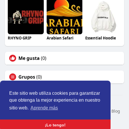
RHYNO GRIP
Arabian Safari
Essential Hoodie
Me gusta
(0)
Grupos
(0)
Este sitio web utiliza cookies para garantizar
que obtenga la mejor experiencia en nuestro
© 2026 Perú Activo
sitio web.
Aprende más
Inicio
Nosotros
Contacto
Política
Condiciones
Blog
Developers
Idioma
¡Lo tengo!