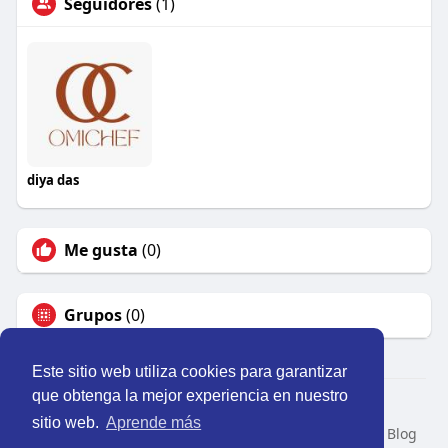
Seguidores
(1)
diya das
Me gusta
(0)
Grupos
(0)
Este sitio web utiliza cookies para garantizar
que obtenga la mejor experiencia en nuestro
© 2026 Perú Activo
sitio web.
Aprende más
Inicio
Nosotros
Contacto
Política
Condiciones
Blog