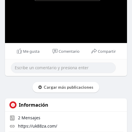
Me gusta
Comentario
Compartir
Cargar más publicaciones
Información
2
Mensajes
https://uk88za.com/