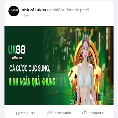
nhà cái uk88
Cambió su foto de perfil
47 w
Me gusta
Comentario
Compartir