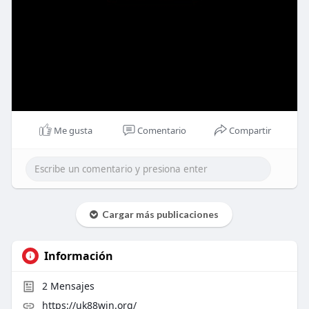
Me gusta
Comentario
Compartir
Cargar más publicaciones
Información
2
Mensajes
https://uk88win.org/