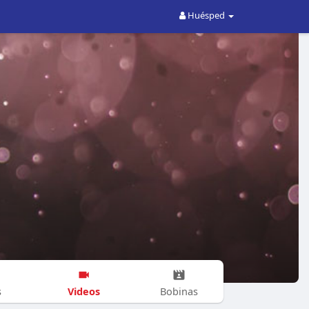
Huésped
Videos
s
Bobinas