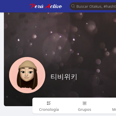
티비위키
Cronología
Grupos
M