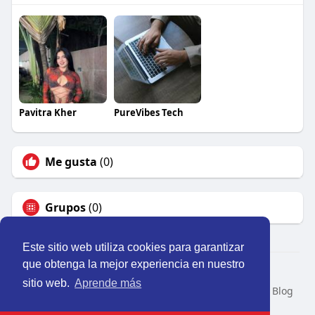
Pavitra Kher
PureVibes Tech
Me gusta
(0)
Grupos
(0)
Este sitio web utiliza cookies para garantizar
que obtenga la mejor experiencia en nuestro
© 2026 Perú Activo
sitio web.
Aprende más
Inicio
Nosotros
Contacto
Política
Condiciones
Blog
Developers