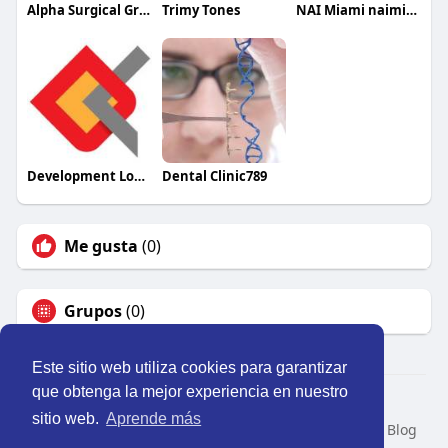
Alpha Surgical Group
Trimy Tones
NAI Miami naimiamifortlauderdale
Development Logics
Dental Clinic789
Me gusta
(0)
Grupos
(0)
Este sitio web utiliza cookies para garantizar
que obtenga la mejor experiencia en nuestro
© 2026 Perú Activo
sitio web.
Aprende más
Inicio
Nosotros
Contacto
Política
Condiciones
Blog