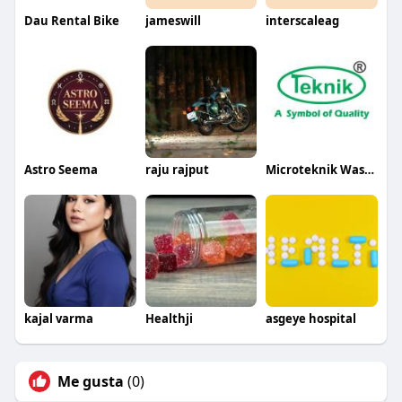
Dau Rental Bike
jameswill
interscaleag
Astro Seema
raju rajput
Microteknik Wastesolutions
kajal varma
Healthji
asgeye hospital
Me gusta
(0)