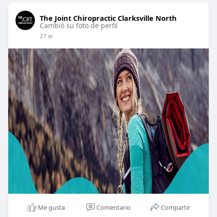
The Joint Chiropractic Clarksville North
Cambió su foto de perfil
27 w
Me gusta
Comentario
Compartir