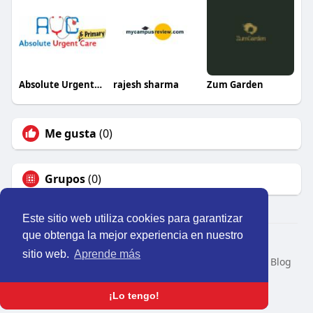
Absolute UrgentCare
rajesh sharma
Zum Garden
Me gusta
(0)
Grupos
(0)
Este sitio web utiliza cookies para garantizar
que obtenga la mejor experiencia en nuestro
© 2026 Perú Activo
sitio web.
Aprende más
Inicio
Nosotros
Contacto
Política
Condiciones
Blog
Developers
Idioma
¡Lo tengo!