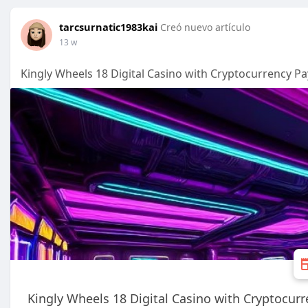
tarcsurnatic1983kai
Creó nuevo artículo
13 w
Kingly Wheels 18 Digital Casino with Cryptocurrency 
Kingly Wheels 18 Digital Casino with Cryptocur