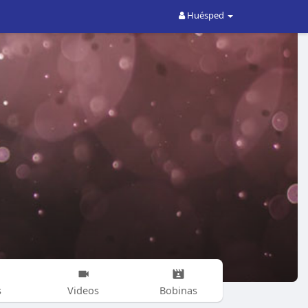
Huésped
s
Videos
Bobinas