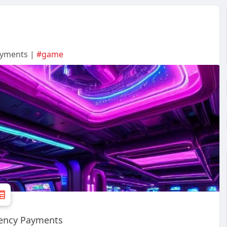
Payments |
#game
rency Payments