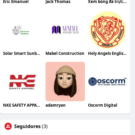
Eric Emanuel
Jack Thomas
Xem bóng đá trực tiếp miễn phí
Solar Smart Sunbury Sunbury
Mabel Construction
Holy Angels English High School
NKE SAFETY APPAREL
adamryan
Oscorm Digital
Seguidores
(3)