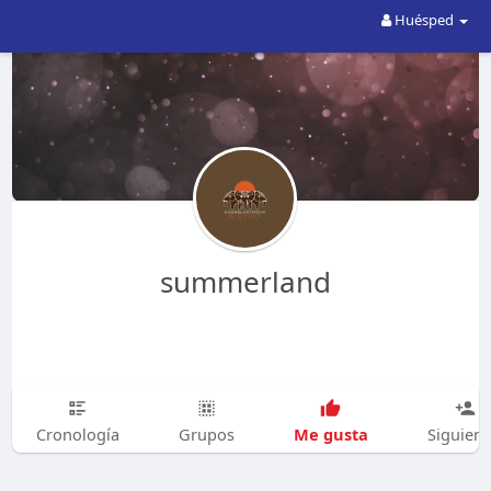
Huésped
summerland
Me gusta
Cronología
Grupos
Siguien