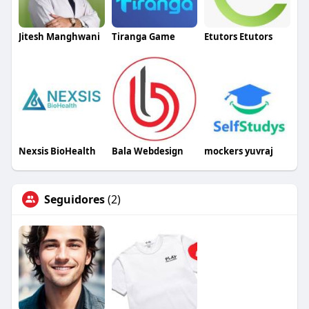
Jitesh Manghwani
Tiranga Game
Etutors Etutors
Nexsis BioHealth
Bala Webdesign
mockers yuvraj
Seguidores
(2)