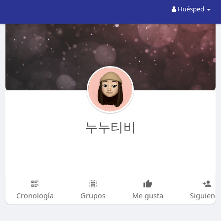
Huésped
누누티비
Cronología
Grupos
Me gusta
Siguiend