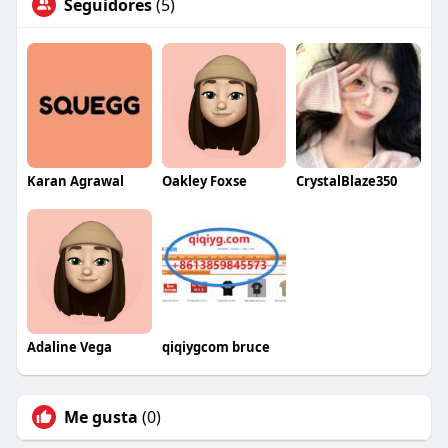
Seguidores
(5)
Karan Agrawal
Oakley Foxse
CrystalBlaze350
Adaline Vega
qiqiygcom bruce
Me gusta
(0)