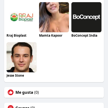
Rraj Bioplast
Mamta Kapoor
BoConcept India
Jesse Stone
Me gusta
(0)
Grupos
(0)