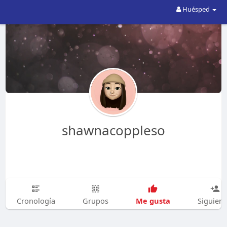
Huésped
shawnacoppleso
Me gusta
Cronología
Grupos
Siguien