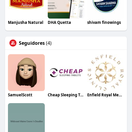
Manjusha Natural
DHA Quetta
shivam finowings
Seguidores
(4)
SamuelScott
Cheap Sleeping Tablets
Enfield Royal Med spa