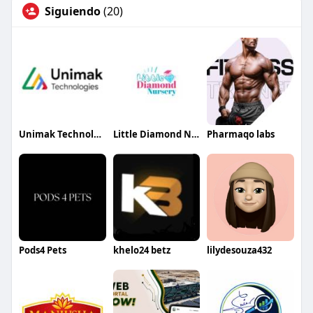
Siguiendo
(20)
Unimak Technologies
Little Diamond Nursery
Pharmaqo labs
Pods4 Pets
khelo24 betz
lilydesouza432