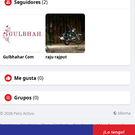
Seguidores
(2)
Gulbhahar Com
raju rajput
Me gusta
(0)
Grupos
(0)
Idioma
© 2026 Perú Activo
Nosotros
Directorio
Blog
Contacto
Developers
Más información
¡Lo tengo!