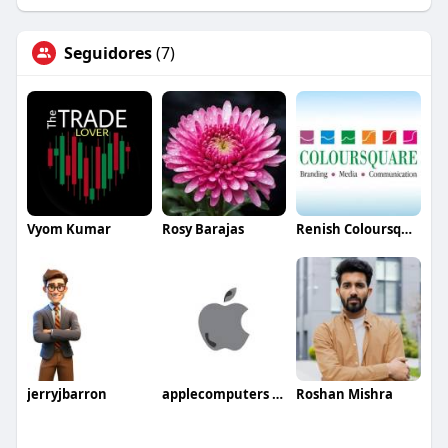
Seguidores
(7)
Vyom Kumar
Rosy Barajas
Renish Coloursquare
jerryjbarron
applecomputers pk
Roshan Mishra