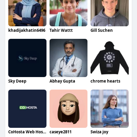
khadijakhatin6496
Tahir Wattt
Gill Suchen
Sky Deep
Abhay Gupta
chrome hearts
CoHosta Web Hosting
caseye2811
Swiza joy