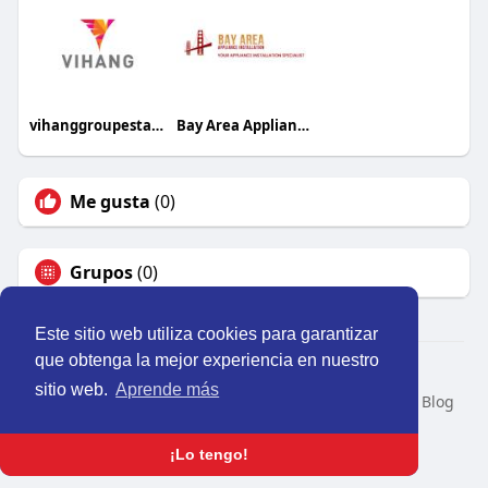
vihanggroupestate
Bay Area Appliance Installation
Me gusta
(0)
Grupos
(0)
Este sitio web utiliza cookies para garantizar
que obtenga la mejor experiencia en nuestro
© 2026 Perú Activo
sitio web.
Aprende más
Inicio
Nosotros
Contacto
Política
Condiciones
Blog
Developers
Idioma
¡Lo tengo!