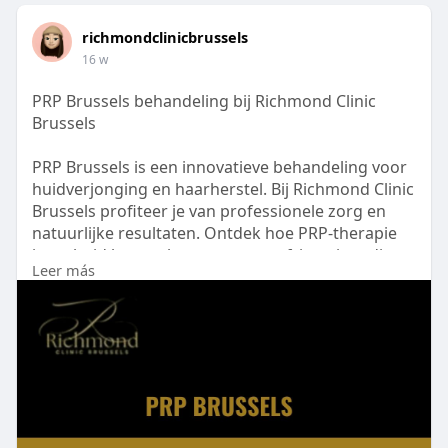
richmondclinicbrussels
16 w
PRP Brussels behandeling bij Richmond Clinic
Brussels
PRP Brussels is een innovatieve behandeling voor
huidverjonging en haarherstel. Bij Richmond Clinic
Brussels profiteer je van professionele zorg en
natuurlijke resultaten. Ontdek hoe PRP-therapie
jouw huid kan verbeteren en een frisse, jeugdige
Leer más
uitstraling geeft.
Visit Us:-
https://richmondclinicbrussels.....be/behandelinge
n/pr