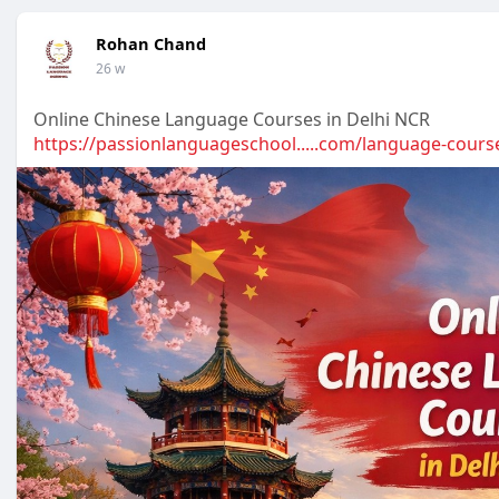
Rohan Chand
26 w
Online Chinese Language Courses in Delhi NCR
https://passionlanguageschool.....com/language-cours