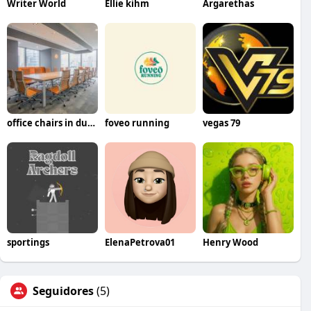
Writer World
Ellie kihm
Argarethas
office chairs in dubai
foveo running
vegas 79
sportings
ElenaPetrova01
Henry Wood
Seguidores
(5)