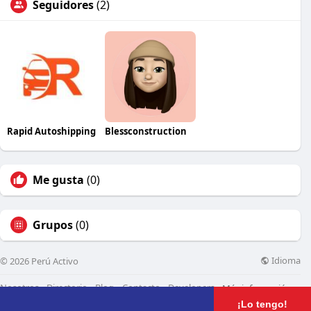
Seguidores
(2)
Rapid Autoshipping
Blessconstruction
Me gusta
(0)
Grupos
(0)
Idioma
© 2026 Perú Activo
Nosotros
Directorio
Blog
Contacto
Developers
Más información
¡Lo tengo!