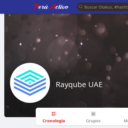
Rayqube UAE
Cronología
Grupos
M