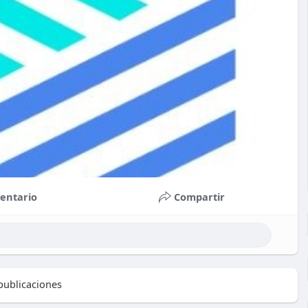
entario
Compartir
ublicaciones