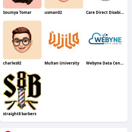
Soumya Tomar
usman02
Care Direct Disability Services
charles92
Multan University
Webyne Data Center Pvt Ltd
straight8 barbers