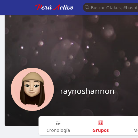
raynoshannon
Grupos
Cronología
M