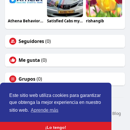
Athena Behavioral Health
Satisfied Cabs mysore
rishangib
Seguidores
(0)
Me gusta
(0)
Grupos
(0)
Este sitio web utiliza cookies para garantizar
que obtenga la mejor experiencia en nuestro
© 2026 Perú Activo
sitio web.
Aprende más
Inicio
Nosotros
Contacto
Política
Condiciones
Blog
Developers
Idioma
¡Lo tengo!