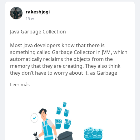
rakeshjogi
15 w
Java Garbage Collection
Most Java developers know that there is
something called Garbage Collector in JVM, which
automatically reclaims the objects from the
memory that they are creating. They also think
they don’t have to worry about it, as Garbage
Collection is automatic and JVM takes care of it. It’s
Leer más
a true statement. However, there are going to be
cases where a Java developer needs to ‘learn a
little bit’ more about Garbage Collection, especially
when their application suffers from memory
problems or performance degradations. Visit:
https://blog.gceasy.io/what-is....-java-garbage-
collec