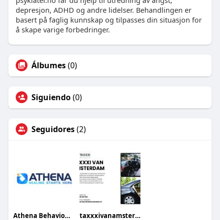
psykiater.no får du hjelp til utredning av angst,
depresjon, ADHD og andre lidelser. Behandlingen er
basert på faglig kunnskap og tilpasses din situasjon for
å skape varige forbedringer.
Álbumes
(0)
Siguiendo
(0)
Seguidores
(2)
Athena Behavioural Health
taxxxivanamsterdam