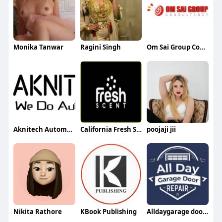
Monika Tanwar
Ragini Singh
Om Sai Group Consultancy
Aknitech Automation
California Fresh Scent
poojaji jii
Nikita Rathore
KBook Publishing
Alldaygarage doorrepair