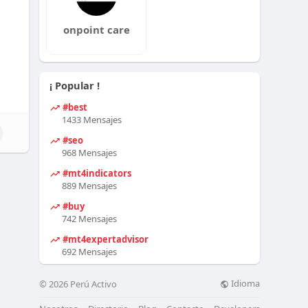
onpoint care
¡ Popular !
#best
1433 Mensajes
#seo
968 Mensajes
#mt4indicators
889 Mensajes
#buy
742 Mensajes
#mt4expertadvisor
692 Mensajes
Idioma
© 2026 Perú Activo