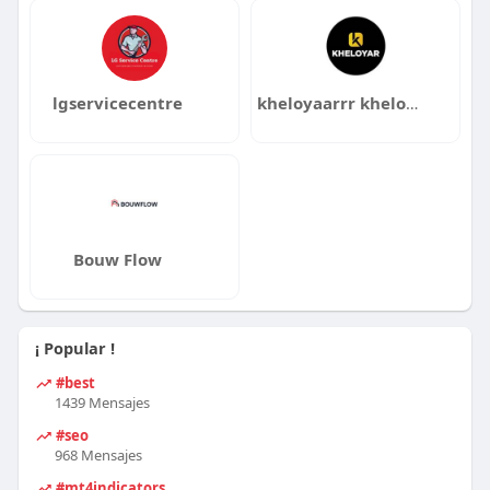
lgservicecentre
kheloyaarrr kheloyaarrr
Bouw Flow
¡ Popular !
#best
1439 Mensajes
#seo
968 Mensajes
#mt4indicators