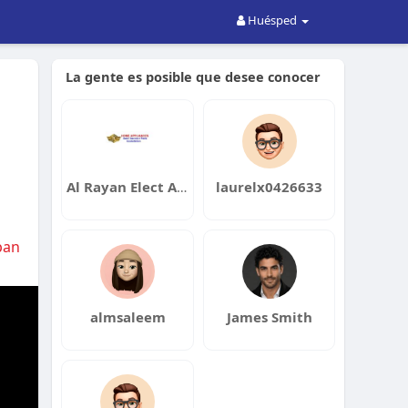
Huésped
La gente es posible que desee conocer
Al Rayan Elect And Electronics Equip Trading LLC
laurelx0426633
pan
almsaleem
James Smith