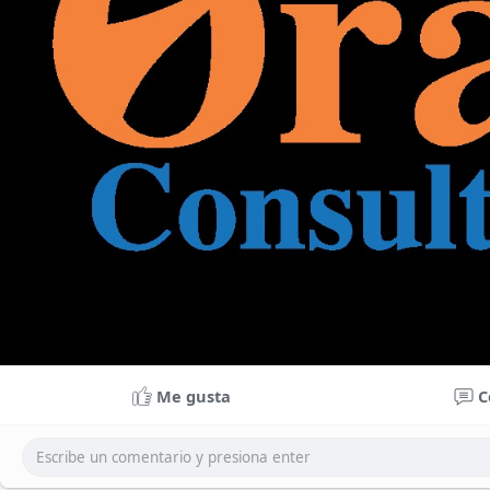
Me gusta
C