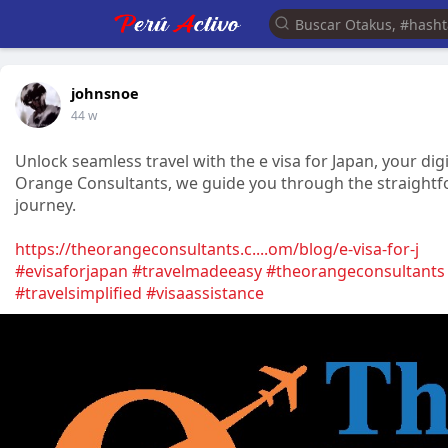
johnsnoe
44 w
Unlock seamless travel with the e visa for Japan, your dig
Orange Consultants, we guide you through the straightfo
journey.
https://theorangeconsultants.c....om/blog/e-visa-for-j
#evisaforjapan
#travelmadeeasy
#theorangeconsultants
#travelsimplified
#visaassistance