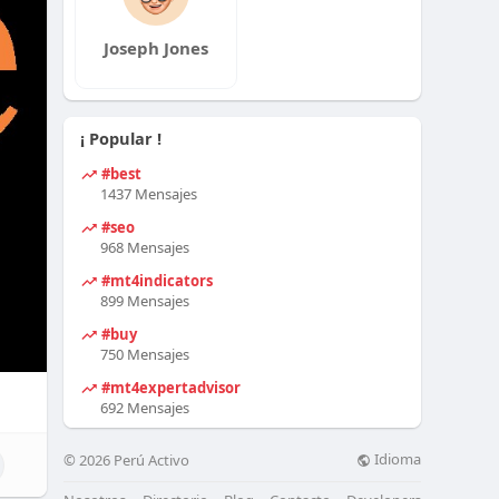
Joseph Jones
¡ Popular !
#best
1437 Mensajes
#seo
968 Mensajes
#mt4indicators
899 Mensajes
#buy
750 Mensajes
#mt4expertadvisor
692 Mensajes
Idioma
© 2026 Perú Activo