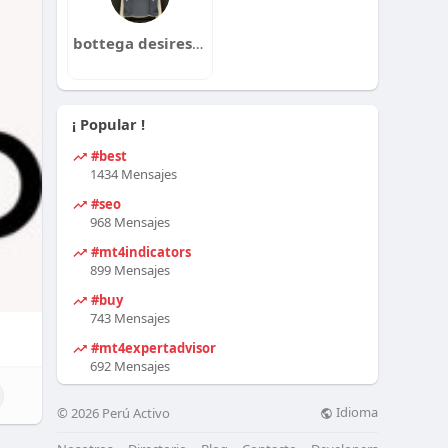
bottega desiresco
¡ Popular !
#best
1434 Mensajes
#seo
968 Mensajes
#mt4indicators
899 Mensajes
#buy
743 Mensajes
#mt4expertadvisor
692 Mensajes
Idioma
© 2026 Perú Activo