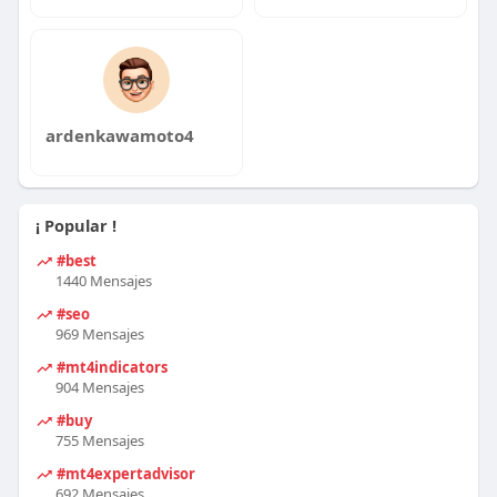
ardenkawamoto4
¡ Popular !
#best
1440 Mensajes
#seo
969 Mensajes
#mt4indicators
904 Mensajes
#buy
755 Mensajes
#mt4expertadvisor
692 Mensajes