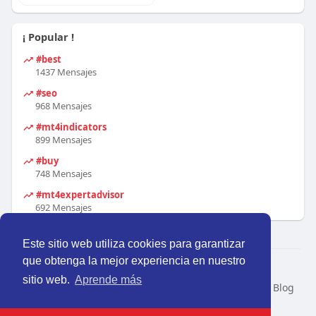
¡ Popular !
#best
1437 Mensajes
#seo
968 Mensajes
#mt4indicators
899 Mensajes
#buy
748 Mensajes
#mt4expertadvisor
692 Mensajes
Este sitio web utiliza cookies para garantizar
que obtenga la mejor experiencia en nuestro
© 2026 Perú Activo
sitio web.
Aprende más
Inicio
Nosotros
Contacto
Política
Condiciones
Blog
Developers