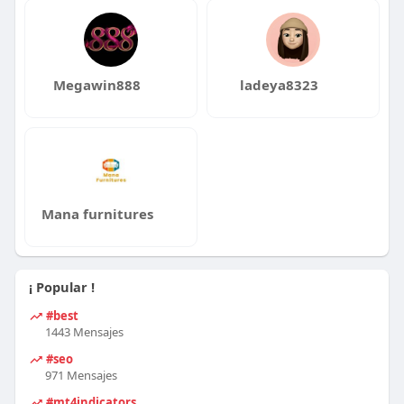
Megawin888
ladeya8323
Mana furnitures
¡ Popular !
#best
1443 Mensajes
#seo
971 Mensajes
#mt4indicators