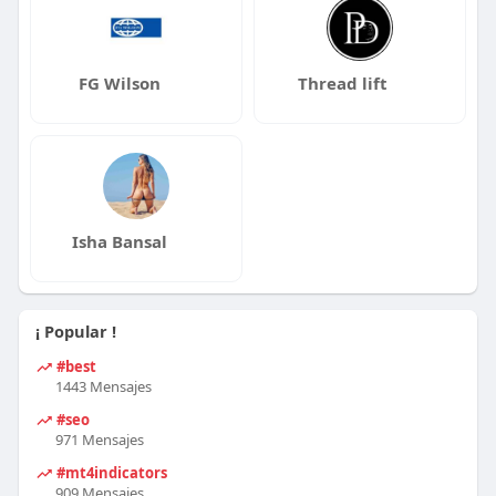
FG Wilson
Thread lift
Isha Bansal
¡ Popular !
#best
1443 Mensajes
#seo
971 Mensajes
#mt4indicators
909 Mensajes