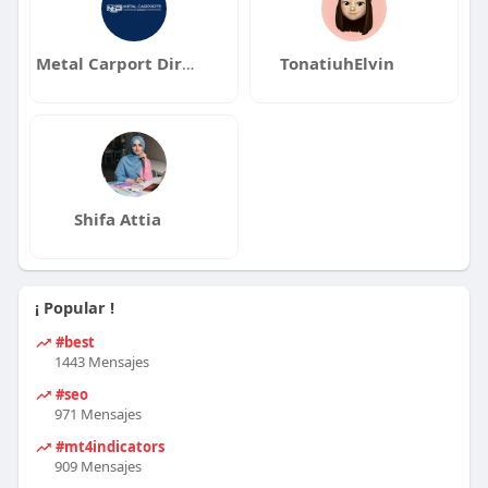
Metal Carport Direct
TonatiuhElvin
Shifa Attia
¡ Popular !
#best
1443 Mensajes
#seo
971 Mensajes
#mt4indicators
909 Mensajes