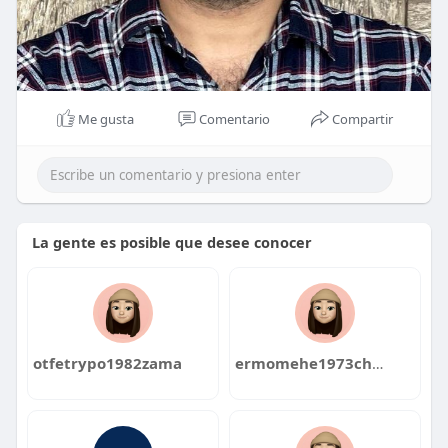
Me gusta
Comentario
Compartir
La gente es posible que desee conocer
otfetrypo1982zama
ermomehe1973chira