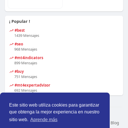
¡ Popular !
#best
1439 Mensajes
#seo
968 Mensajes
#mt4indicators
899 Mensajes
#buy
751 Mensajes
#mt4expertadvisor
692 Mensajes
Este sitio web utiliza cookies para garantizar
que obtenga la mejor experiencia en nuestro
© 2026 Perú Activo
sitio web.
Aprende más
Inicio
Nosotros
Contacto
Política
Condiciones
Blog