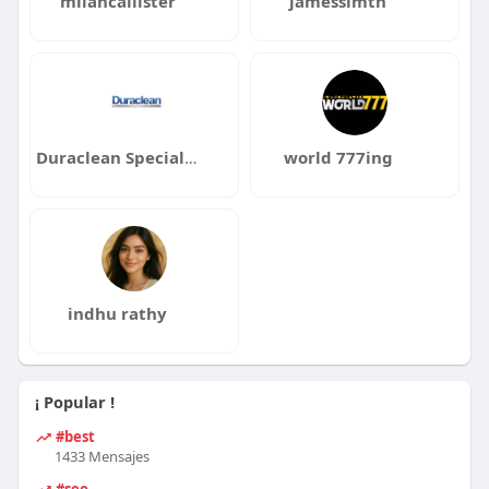
milancallister
jamessimth
Duraclean Specialists Inc
world 777ing
indhu rathy
¡ Popular !
#best
1433 Mensajes
#seo