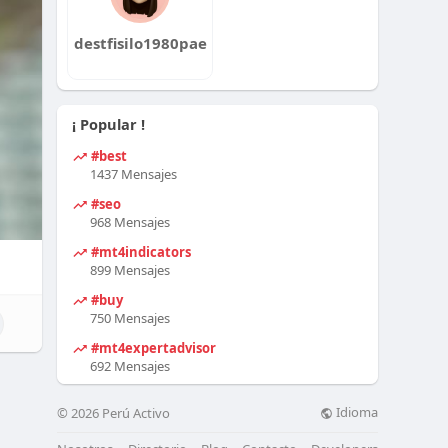
destfisilo1980pae
¡ Popular !
#best
1437 Mensajes
#seo
968 Mensajes
#mt4indicators
899 Mensajes
#buy
750 Mensajes
#mt4expertadvisor
692 Mensajes
Idioma
© 2026 Perú Activo