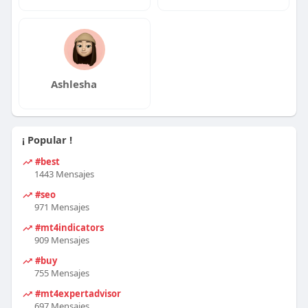
Ashlesha
¡ Popular !
#best
1443 Mensajes
#seo
971 Mensajes
#mt4indicators
909 Mensajes
#buy
755 Mensajes
#mt4expertadvisor
697 Mensajes