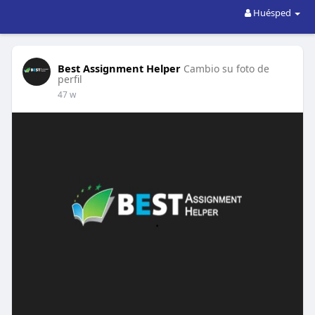
Huésped
Best Assignment Helper
Cambio su foto de
perfil
47 w