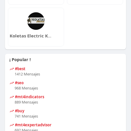
Koletas Electric Khalifa
¡ Popular !
#best
1412 Mensajes
#seo
968 Mensajes
#mt4indicators
889 Mensajes
#buy
741 Mensajes
#mt4expertadvisor
692 Mensajes