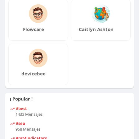
Flowcare
Caitlyn Ashton
devicebee
¡ Popular !
#best
1433 Mensajes
#seo
968 Mensajes
#mt4indicators