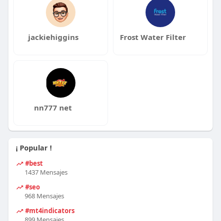
jackiehiggins
Frost Water Filter
nn777 net
¡ Popular !
#best
1437 Mensajes
#seo
968 Mensajes
#mt4indicators
899 Mensajes