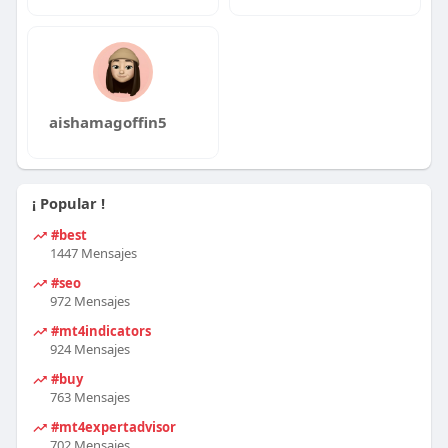
aishamagoffin5
¡ Popular !
#best
1447 Mensajes
#seo
972 Mensajes
#mt4indicators
924 Mensajes
#buy
763 Mensajes
#mt4expertadvisor
702 Mensajes