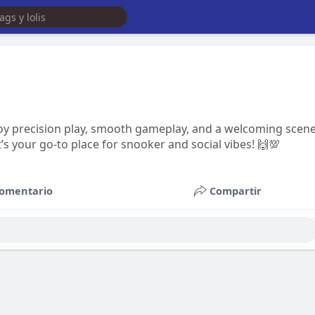
joy precision play, smooth gameplay, and a welcoming scen
it’s your go-to place for snooker and social vibes! 🙌💯
omentario
Compartir