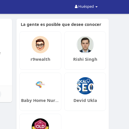
Huésped
La gente es posible que desee conocer
e
r9wealth
Rishi Singh
Baby Home Nursery
Devid Ukla