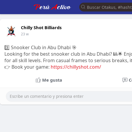
Chilly Shot Billiards
23 w
3️⃣ Snooker Club in Abu Dhabi 🎯
Looking for the best snooker club in Abu Dhabi? 🎱🌟 En
for all skill levels. From casual frames to serious breaks, 
👉 Book your game:
https://chillyshot.com/
Me gusta
C