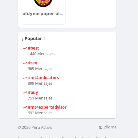
oldyearpaper oldyearpaper
¡ Popular !
#best
1440 Mensajes
#seo
969 Mensajes
#mt4indicators
899 Mensajes
#buy
751 Mensajes
#mt4expertadvisor
692 Mensajes
Idioma
© 2026 Perú Activo