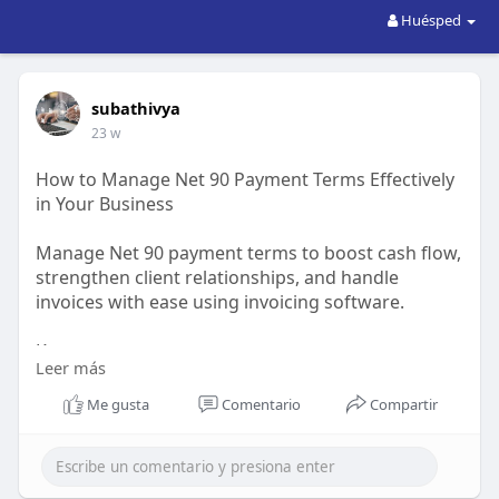
Huésped
subathivya
23 w
How to Manage Net 90 Payment Terms Effectively
in Your Business
Manage Net 90 payment terms to boost cash flow,
strengthen client relationships, and handle
invoices with ease using invoicing software.
Know more,
Leer más
https://www.invoicetemple.com
Me gusta
Comentario
Compartir
#smallbusinesscashflow
#invoicingsoftware