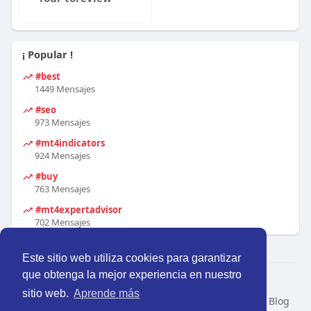
¡ Popular !
#best
1449 Mensajes
#seo
973 Mensajes
#mt4indicators
924 Mensajes
#buy
763 Mensajes
#mt4expertadvisor
702 Mensajes
Este sitio web utiliza cookies para garantizar
que obtenga la mejor experiencia en nuestro
© 2026 Perú Activo
sitio web.
Aprende más
Inicio
Nosotros
Contacto
Política
Condiciones
Blog