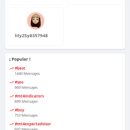
lily25y8357948
¡ Popular !
#best
1440 Mensajes
#seo
969 Mensajes
#mt4indicators
899 Mensajes
#buy
753 Mensajes
#mt4expertadvisor
692 Mensajes