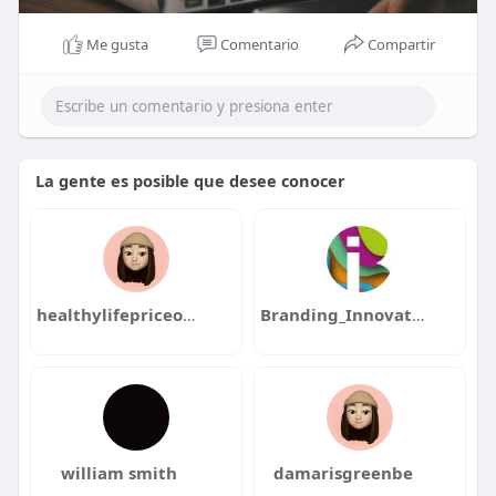
Me gusta
Comentario
Compartir
La gente es posible que desee conocer
healthylifepriceoffer
Branding_Innovations
william smith
damarisgreenbe