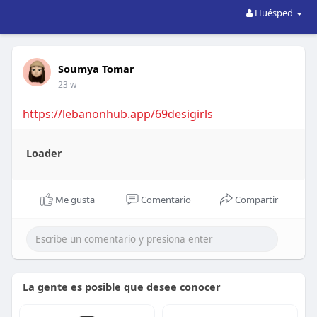
Huésped
Soumya Tomar
23 w
https://lebanonhub.app/69desigirls
Loader
Me gusta
Comentario
Compartir
La gente es posible que desee conocer