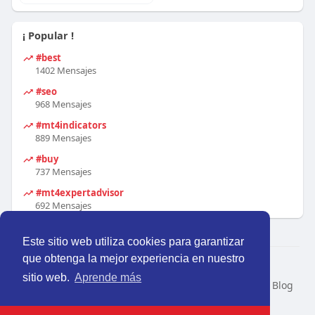
¡ Popular !
#best
1402 Mensajes
#seo
968 Mensajes
#mt4indicators
889 Mensajes
#buy
737 Mensajes
#mt4expertadvisor
692 Mensajes
Este sitio web utiliza cookies para garantizar
que obtenga la mejor experiencia en nuestro
© 2026 Perú Activo
sitio web.
Aprende más
Inicio
Nosotros
Contacto
Política
Condiciones
Blog
Developers