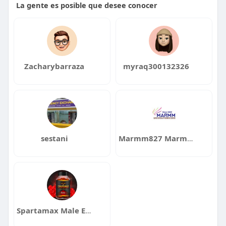
La gente es posible que desee conocer
Zacharybarraza
myraq300132326
sestani
Marmm827 Marmm
Spartamax Male Enhancement Gummies