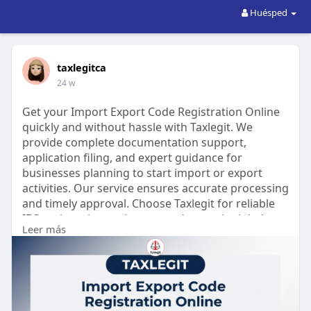
Huésped
taxlegitca
24 w
Get your Import Export Code Registration Online
quickly and without hassle with Taxlegit. We
provide complete documentation support,
application filing, and expert guidance for
businesses planning to start import or export
activities. Our service ensures accurate processing
and timely approval. Choose Taxlegit for reliable
IEC registration assistance and smooth global
Leer más
trade compliance support.
https://taxlegit.com/import-ex....port-code-
registrati