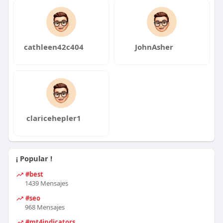
cathleen42c404
JohnAsher
claricehepler1
¡ Popular !
#best
1439 Mensajes
#seo
968 Mensajes
#mt4indicators